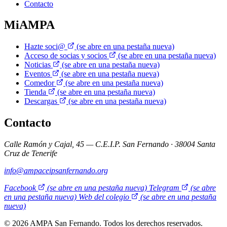
Contacto
MiAMPA
Hazte soci@
(se abre en una pestaña nueva)
Acceso de socias y socios
(se abre en una pestaña nueva)
Noticias
(se abre en una pestaña nueva)
Eventos
(se abre en una pestaña nueva)
Comedor
(se abre en una pestaña nueva)
Tienda
(se abre en una pestaña nueva)
Descargas
(se abre en una pestaña nueva)
Contacto
Calle Ramón y Cajal, 45 — C.E.I.P. San Fernando · 38004 Santa
Cruz de Tenerife
info@ampaceipsanfernando.org
Facebook
(se abre en una pestaña nueva)
Telegram
(se abre
en una pestaña nueva)
Web del colegio
(se abre en una pestaña
nueva)
© 2026 AMPA San Fernando. Todos los derechos reservados.